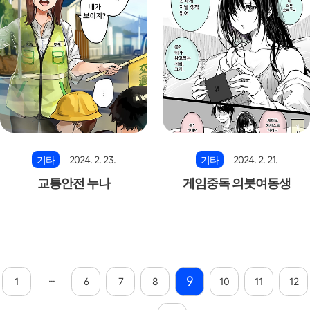
기타
2024. 2. 23.
기타
2024. 2. 21.
교통안전 누나
게임중독 의붓여동생
9
···
1
6
7
8
10
11
12