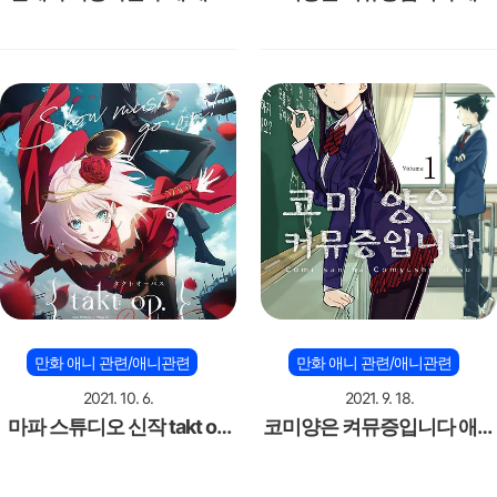
방영
방영
만화 애니 관련/애니관련
만화 애니 관련/애니관련
2021. 10. 6.
2021. 9. 18.
마파 스튜디오 신작 takt op
코미양은 켜뮤증입니다 애니
destiny
PV