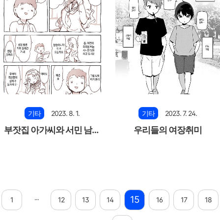
기타
2023. 8. 1.
기타
2023. 7. 24.
부잣집 아가씨와 서민 남자
우리들의 여장취미
애
15
···
1
12
13
14
16
17
18