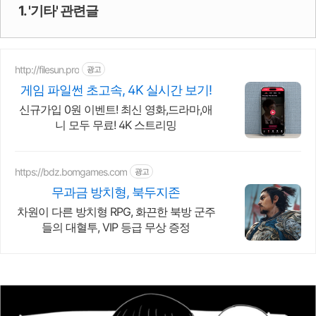
1. '기타' 관련글
http://filesun.pro
광고
게임 파일썬 초고속, 4K 실시간 보기!
신규가입 0원 이벤트! 최신 영화,드라마,애
니 모두 무료! 4K 스트리밍
https://bdz.bomgames.com
광고
무과금 방치형, 북두지존
차원이 다른 방치형 RPG, 화끈한 북방 군주
들의 대혈투, VIP 등급 무상 증정