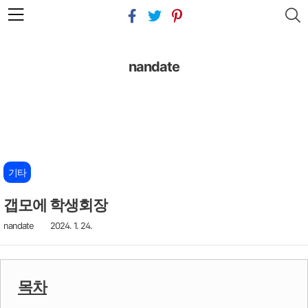
본문 바로가기
nandate
기타
갭모에 학생회장
nandate
2024. 1. 24.
목차