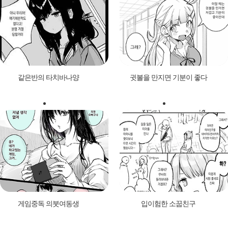
같은반의 타치바나양
귓볼을 만지면 기분이 좋다
게임중독 의붓여동생
입이험한 소꿉친구