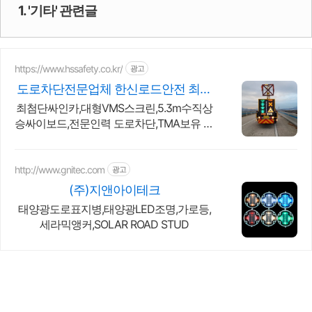
1. '기타' 관련글
https://www.hssafety.co.kr/
광고
도로차단전문업체 한신로드안전 최첨
단장비 도로교통차단 업체
최첨단싸인카,대형VMS스크린,5.3m수직상
승싸이보드,전문인력 도로차단,TMA보유 최
첨단교통신호차,최첨단LED스크린도로차단
차,철저한안전교육,도로차단 견적,
http://www.gnitec.com
광고
(주)지앤아이테크
태양광도로표지병,태양광LED조명,가로등,
세라믹앵커,SOLAR ROAD STUD