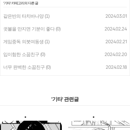
'
기타
' 카테고리의 다른 글
같은반의 타치바나양
2024.03.01
(1)
귓볼을 만지면 기분이 좋다
2024.02.24
(0)
게임중독 의붓여동생
2024.02.21
(1)
입이험한 소꿉친구
2024.02.20
(0)
너무 완벽한 소꿉친구
2024.02.18
(0)
'기타' 관련글