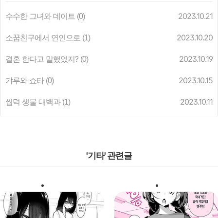
수수한 그녀와 데이트
2023.10.21
(0)
소꿉친구에서 연인으로
2023.10.20
(1)
결혼 한다고 말했었지?
2023.10.19
(0)
갸루와 쇼타
2023.10.15
(0)
씹덕 생물 대백과
2023.10.11
(1)
'기타' 관련글