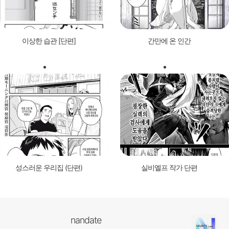
이상한 습관 [단편]
간만에 온 인간
성스러운 우리집 (단편)
실비엘프 작가 단편
nandate