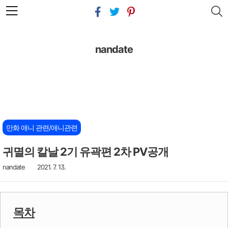
본문 바로가기
nandate
만화 애니 관련/애니관련
귀멸의 칼날 2기 유곽편 2차 PV공개
nandate
2021. 7. 13.
목차