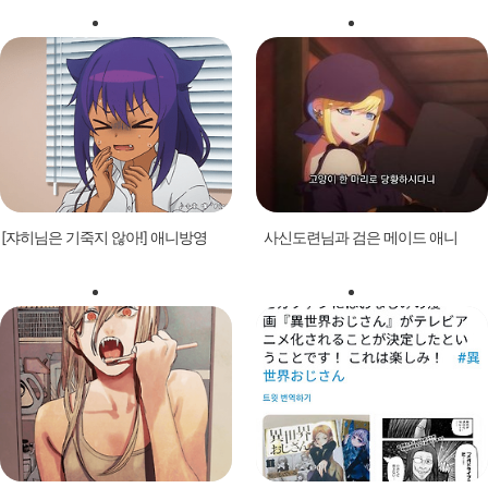
[쟈히님은 기죽지 않아!] 애니방영
사신도련님과 검은 메이드 애니