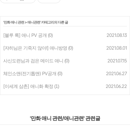
'
만화 애니 관련
>
애니관련
' 카테고리의 다른 글
[블루 록] 애니 PV 공개
2021.08.13
(0)
[쟈히님은 기죽지 않아!] 애니방영
2021.08.01
(0)
사신도련님과 검은 메이드 애니
2021.07.15
(0)
체인소맨(전기톱맨) PV공개
2021.06.27
(0)
[이세계 삼촌] 애니화 확정
2021.06.22
(1)
'만화 애니 관련/애니관련' 관련글