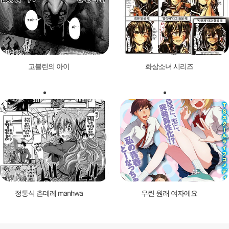
고블린의 아이
화상소녀 시리즈
정통식 츤데레 manhwa
우린 원래 여자에요