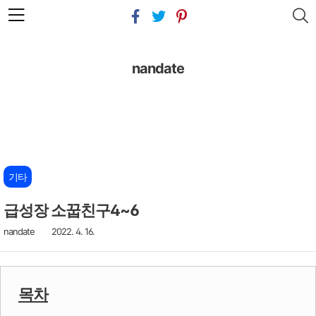
본문 바로가기
nandate
기타
급성장 소꿉친구4~6
nandate
2022. 4. 16.
목차