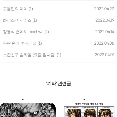
고블린의 아이
2022.04.23
(1)
화상소녀 시리즈
2022.04.19
(1)
정통식 츤데레 manhwa
2022.04.14
(4)
우린 원래 여자에요
2022.04.08
(1)
소꿉친구 슬라임 (요즘 잘나감)
2022.04.01
(1)
'기타' 관련글